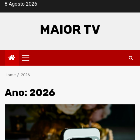
Skip
8 Agosto 2026
to
content
MAIOR TV
Primary
Menu
Home
2026
Ano:
2026