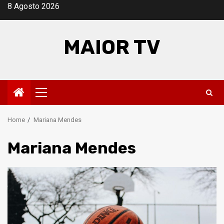
Skip
8 Agosto 2026
to
content
MAIOR TV
Primary
Menu
Home
Mariana Mendes
Mariana Mendes