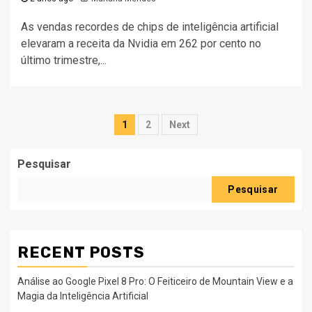
As vendas recordes de chips de inteligência artificial
elevaram a receita da Nvidia em 262 por cento no
último trimestre,...
Paginação
1
2
Next
dos
Pesquisar
conteúdos
Pesquisar
RECENT POSTS
Análise ao Google Pixel 8 Pro: O Feiticeiro de Mountain View e a
Magia da Inteligência Artificial