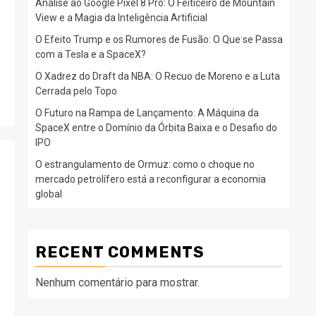
Análise ao Google Pixel 8 Pro: O Feiticeiro de Mountain
View e a Magia da Inteligência Artificial
O Efeito Trump e os Rumores de Fusão: O Que se Passa
com a Tesla e a SpaceX?
O Xadrez do Draft da NBA: O Recuo de Moreno e a Luta
Cerrada pelo Topo
O Futuro na Rampa de Lançamento: A Máquina da
SpaceX entre o Domínio da Órbita Baixa e o Desafio do
IPO
O estrangulamento de Ormuz: como o choque no
mercado petrolífero está a reconfigurar a economia
global
RECENT COMMENTS
Nenhum comentário para mostrar.