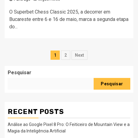
O Superbet Chess Classic 2025, a decorrer em
Bucareste entre 6 e 16 de maio, marca a segunda etapa
do...
Paginação
1
2
Next
dos
Pesquisar
conteúdos
Pesquisar
RECENT POSTS
Análise ao Google Pixel 8 Pro: O Feiticeiro de Mountain View e a
Magia da Inteligência Artificial