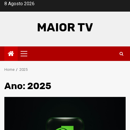
Skip
8 Agosto 2026
to
content
MAIOR TV
Primary
Menu
Home
2025
Ano:
2025